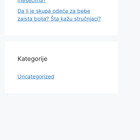
mesecima?
Da li je skupa odeća za bebe
zaista bolja? Šta kažu stručnjaci?
Kategorije
Uncategorized