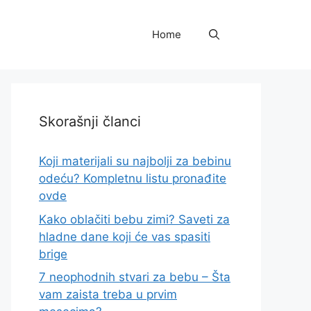
Home
Skorašnji članci
Koji materijali su najbolji za bebinu
odeću? Kompletnu listu pronađite
ovde
Kako oblačiti bebu zimi? Saveti za
hladne dane koji će vas spasiti
brige
7 neophodnih stvari za bebu – Šta
vam zaista treba u prvim