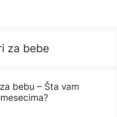
i za bebe
 za bebu – Šta vam
m mesecima?