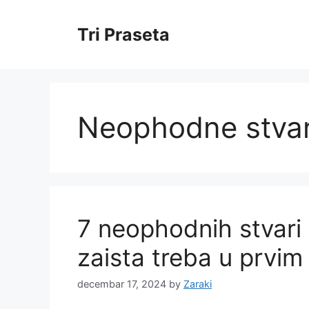
Skip
to
Tri Praseta
content
Neophodne stvar
7 neophodnih stvari
zaista treba u prvi
decembar 17, 2024
by
Zaraki