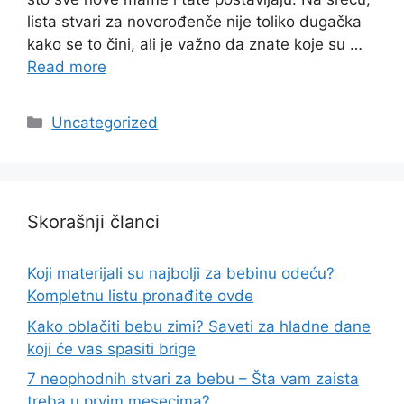
lista stvari za novorođenče nije toliko dugačka
kako se to čini, ali je važno da znate koje su …
Read more
Categories
Uncategorized
Skorašnji članci
Koji materijali su najbolji za bebinu odeću?
Kompletnu listu pronađite ovde
Kako oblačiti bebu zimi? Saveti za hladne dane
koji će vas spasiti brige
7 neophodnih stvari za bebu – Šta vam zaista
treba u prvim mesecima?