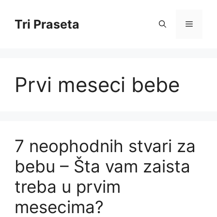
Skip
to
Tri Praseta
Menu
content
Prvi meseci bebe
7 neophodnih stvari za
bebu – Šta vam zaista
treba u prvim
mesecima?