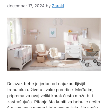
decembar 17, 2024
by
Zaraki
Dolazak bebe je jedan od najuzbudljivijih
trenutaka u životu svake porodice. Međutim,
priprema za ovaj veliki korak često može biti
zastrašujuća. Pitanje šta kupiti za bebu je nešto
što sve nove mame i tate postavljaju. Na sreću,