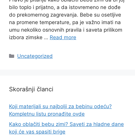
bilo toplo i prijatno, a da istovremeno ne dođe
do prekomernog zagrevanja. Bebe su osetljive
na promene temperature, pa je važno imati na
umu nekoliko osnovnih pravila i saveta prilikom
izbora zimske …
Read more
Categories
Uncategorized
Skorašnji članci
Koji materijali su najbolji za bebinu odeću?
Kompletnu listu pronađite ovde
Kako oblačiti bebu zimi? Saveti za hladne dane
koji će vas spasiti brige