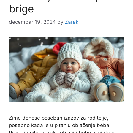
brige
decembar 19, 2024
by
Zaraki
Zime donose poseban izazov za roditelje,
posebno kada je u pitanju oblačenje beba.
Pravo je pitanje kako oblačiti bebu zimi da bi joj